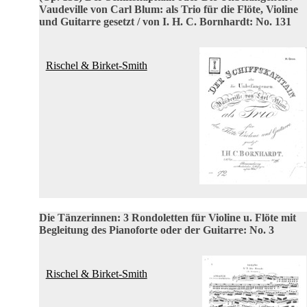
Vaudeville von Carl Blum: als Trio für die Flöte, Violine
und Guitarre gesetzt / von I. H. C. Bornhardt: No. 131
Rischel & Birket-Smith
Die Tänzerinnen: 3 Rondoletten für Violine u. Flöte mit
Begleitung des Pianoforte oder der Guitarre: No. 3
Rischel & Birket-Smith